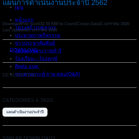
แผนการดำเนินงานประจำปี 2562
เมนู
หน้าแรก
Download
4
File Size
532.50 KB
File Count
1
Create Date
21 มกราคม 2020
โครงสร้างบุคลากร
Last Updated
21 มกราคม 2020
ประมวลภาพกิจกรรม
ข่าวประชาสัมพันธ์
DOWNLOAD
โครงการพระราชดำริ
ร้องเรียน – ร้องทุกข์
ติดต่อ อบต.
กระดานกระทู้ ถาม-ตอบ(Q&A)
DESCRIPTION
CATEGORIES & TAGS
แผนดำเนินงานประจำปี
SIMILAR DOWNLOADS