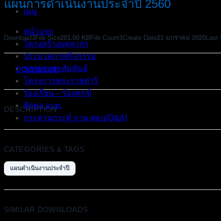
แผนการดำเนินงานประจำปี 2560
เมนู
หน้าแรก
Download
3
File Size
201.00 KB
File Count
1
Create Date
21 มกราคม 2020
Last
โครงสร้างบุคลากร
ประมวลภาพกิจกรรม
ข่าวประชาสัมพันธ์
DOWNLOAD
โครงการพระราชดำริ
ร้องเรียน – ร้องทุกข์
ติดต่อ อบต.
DESCRIPTION
กระดานกระทู้ ถาม-ตอบ(Q&A)
CATEGORIES & TAGS
แผนดำเนินงานประจำปี
SIMILAR DOWNLOADS