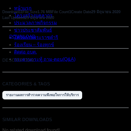
หน้าแรก
Download
11
File Size
1.76 MB
File Count
1
Create Date
29 มิถุนายน 2020
โครงสร้างบุคลากร
Last Updated
29 มิถุนายน 2020
ประมวลภาพกิจกรรม
ข่าวประชาสัมพันธ์
DOWNLOAD
โครงการพระราชดำริ
ร้องเรียน – ร้องทุกข์
ติดต่อ อบต.
กระดานกระทู้ ถาม-ตอบ(Q&A)
DESCRIPTION
CATEGORIES & TAGS
รายงานผลการสำรวจความพึงพอใจการให้บริการ
SIMILAR DOWNLOADS
No related download found!