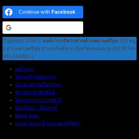
Continue with
Facebook
Continue with
Google
Copyright 2026 ©
องค์การบริหารส่วนตำบลด่านศรีสุข
252 หมู่
1 ตำบลด่านศรีสุข อำเภอโพธิ์ตาก จังหวัดหนองคาย 43130 โทร
042-414800-1
หน้าแรก
โครงสร้างบุคลากร
ประมวลภาพกิจกรรม
ข่าวประชาสัมพันธ์
โครงการพระราชดำริ
ร้องเรียน – ร้องทุกข์
ติดต่อ อบต.
กระดานกระทู้ ถาม-ตอบ(Q&A)