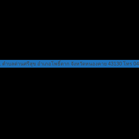
 1 ตำบลด่านศรีสุข อำเภอโพธิ์ตาก จังหวัดหนองคาย 43130 โทร 0