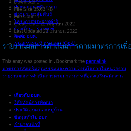
Download
1
ประมวลภาพกิจกรรม
File Size
35.63 KB
ข่าวประชาสัมพันธ์
File Count
1
โครงการพระราชดำริ
Create Date
22 เมษายน 2022
ร้องเรียน – ร้องทุกข์
Last Updated
22 เมษายน 2022
ติดต่อ อบต.
กระดานกระทู้ ถาม-ตอบ(Q&A)
รายงานผลการดำเนินการตามมาตรการเพื่อส
This entry was posted in . Bookmark the
permalink
.
มาตรการส่งเสริมคุณธรรมและความโปร่งใสภายในหน่วยงาน
รายงานผลการดำเนินการตามมาตรการเพื่อส่งเสริมพนักงาน
เกี่ยวกับ อบต.
วิสัยทัศน์การพัฒนา
ประวัติ อบต.และหมู่บ้าน
ข้อมูลทั่วไป อบต.
อำนาจหน้าที่