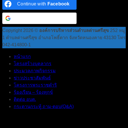
Continue with
Facebook
Continue with
Google
Copyright 2026 ©
องค์การบริหารส่วนตำบลด่านศรีสุข
252 หมู่
1 ตำบลด่านศรีสุข อำเภอโพธิ์ตาก จังหวัดหนองคาย 43130 โทร
042-414800-1
หน้าแรก
โครงสร้างบุคลากร
ประมวลภาพกิจกรรม
ข่าวประชาสัมพันธ์
โครงการพระราชดำริ
ร้องเรียน – ร้องทุกข์
ติดต่อ อบต.
กระดานกระทู้ ถาม-ตอบ(Q&A)