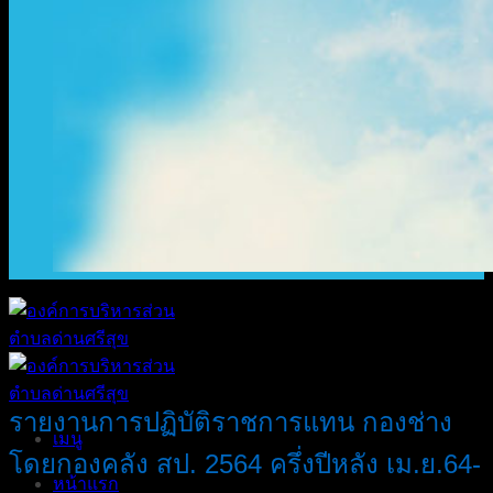
รายงานการปฏิบัติราชการแทน กองช่าง
เมนู
โดยกองคลัง สป. 2564 ครึ่งปีหลัง เม.ย.64-
หน้าแรก