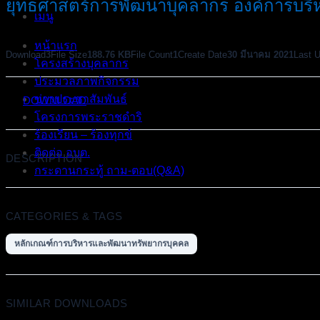
ยุทธศาสตร์การพัฒนาบุคลากร องค์การบริห
เมนู
หน้าแรก
Download
3
File Size
188.76 KB
File Count
1
Create Date
30 มีนาคม 2021
Last 
โครงสร้างบุคลากร
ประมวลภาพกิจกรรม
ข่าวประชาสัมพันธ์
DOWNLOAD
โครงการพระราชดำริ
ร้องเรียน – ร้องทุกข์
ติดต่อ อบต.
DESCRIPTION
กระดานกระทู้ ถาม-ตอบ(Q&A)
CATEGORIES & TAGS
หลักเกณฑ์การบริหารและพัฒนาทรัพยากรบุคคล
SIMILAR DOWNLOADS