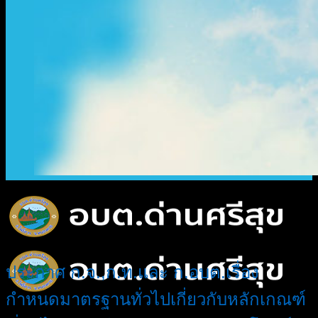
ประกาศ ก.จ.,ก.ท.และ ก.อบต.เรื่อง
กำหนดมาตรฐานทั่วไปเกี่ยวกับหลักเกณฑ์