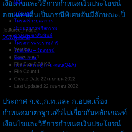
เมนู
เงื่อนไขและวิธีการกำหนดเงินประโยชน์
ตอบแทนอื่นเป็นกรณีพิเศษอันมีลักษณะเป็
หน้าแรก
โครงสร้างบุคลากร
ประมวลภาพกิจกรรม
[featured_image]
ข่าวประชาสัมพันธ์
DOWNLOAD
โครงการพระราชดำริ
Version
ร้องเรียน – ร้องทุกข์
Download
1
ติดต่อ อบต.
File Size
0.00 KB
กระดานกระทู้ ถาม-ตอบ(Q&A)
File Count
1
Create Date
22 เมษายน 2022
Last Updated
22 เมษายน 2022
ประกาศ ก.จ.,ก.ท.และ ก.อบต.เรื่อง
กำหนดมาตรฐานทั่วไปเกี่ยวกับหลักเกณฑ์
เงื่อนไขและวิธีการกำหนดเงินประโยชน์