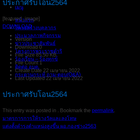
ประกาศรับโอน2564
เมนู
[featured_image]
หน้าแรก
DOWNLOAD
โครงสร้างบุคลากร
ประมวลภาพกิจกรรม
Version
ข่าวประชาสัมพันธ์
Download
0
โครงการพระราชดำริ
File Size
85.50 KB
ร้องเรียน – ร้องทุกข์
File Count
1
ติดต่อ อบต.
Create Date
22 เมษายน 2022
กระดานกระทู้ ถาม-ตอบ(Q&A)
Last Updated
22 เมษายน 2022
ประกาศรับโอน2564
This entry was posted in . Bookmark the
permalink
.
มาตรการการให้รางวัลและลงโทษ
แต่งตั้งดำรงตำแหน่งสูงขึ้น ผอ.กองช่าง2563