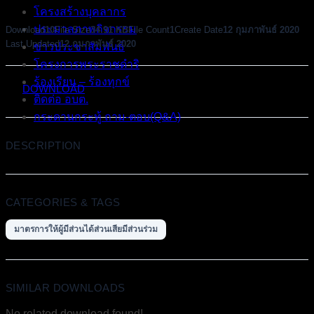
โครงสร้างบุคลากร
ประมวลภาพกิจกรรม
Download
10
File Size
34.91 KB
File Count
1
Create Date
12 กุมภาพันธ์ 2020
Last Updated
12 กุมภาพันธ์ 2020
ข่าวประชาสัมพันธ์
โครงการพระราชดำริ
ร้องเรียน – ร้องทุกข์
DOWNLOAD
ติดต่อ อบต.
กระดานกระทู้ ถาม-ตอบ(Q&A)
DESCRIPTION
CATEGORIES & TAGS
มาตรการให้ผู้มีส่วนได้ส่วนเสียมีส่วนร่วม
SIMILAR DOWNLOADS
No related download found!