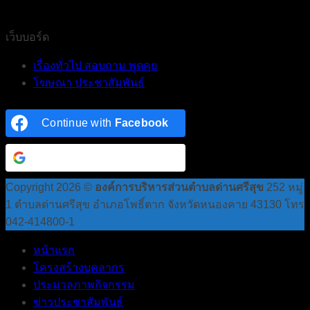
เว็บบอร์ด
เรื่องทั่วไป สอบถาม พูดคุย
โฆษณา ประชาสัมพันธ์
Continue with
Facebook
Continue with
Google
Copyright 2026 ©
องค์การบริหารส่วนตำบลด่านศรีสุข
252 หมู่
1 ตำบลด่านศรีสุข อำเภอโพธิ์ตาก จังหวัดหนองคาย 43130 โทร
042-414800-1
หน้าแรก
โครงสร้างบุคลากร
ประมวลภาพกิจกรรม
ข่าวประชาสัมพันธ์