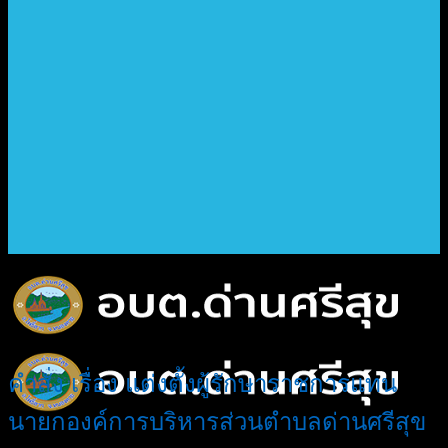
คำสั่ง เรื่อง แต่งตั้งผู้รักษาราชการแทน
นายกองค์การบริหารส่วนตำบลด่านศรีสุข