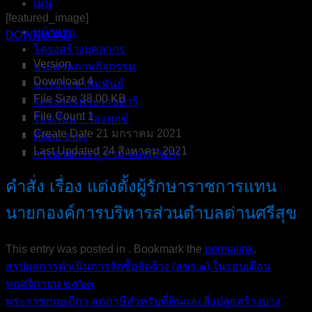
เมนู
[featured_image]
หน้าแรก
DOWNLOAD
โครงสร้างบุคลากร
Version
ประมวลภาพกิจกรรม
Download
4
ข่าวประชาสัมพันธ์
File Size
38.00 KB
โครงการพระราชดำริ
File Count
1
ร้องเรียน – ร้องทุกข์
Create Date
21 มกราคม 2021
ติดต่อ อบต.
Last Updated
24 สิงหาคม 2021
กระดานกระทู้ ถาม-ตอบ(Q&A)
คำสั่ง เรื่อง แต่งตั้งผู้รักษาราชการแทน
นายกองค์การบริหารส่วนตำบลด่านศรีสุข
This entry was posted in . Bookmark the
permalink
.
สรุปผลการดำเนินการจัดซื้อจัดจ้าง (สขร.๑) ในรอบเดือน
พฤศจิกายน ๒๕๖๓
พระราชกฤษฎีกา ลดภาษีสำหรับที่ดินและสิ่งปลูกสร้างบาง