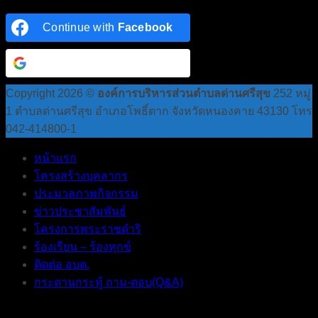
Continue with
Facebook
Continue with
Google
Copyright 2026 ©
องค์การบริหารส่วนตำบลด่านศรีสุข
252 หมู่
1 ตำบลด่านศรีสุข อำเภอโพธิ์ตาก จังหวัดหนองคาย 43130 โทร
042-414800-1
หน้าแรก
โครงสร้างบุคลากร
ประมวลภาพกิจกรรม
ข่าวประชาสัมพันธ์
โครงการพระราชดำริ
ร้องเรียน – ร้องทุกข์
ติดต่อ อบต.
กระดานกระทู้ ถาม-ตอบ(Q&A)