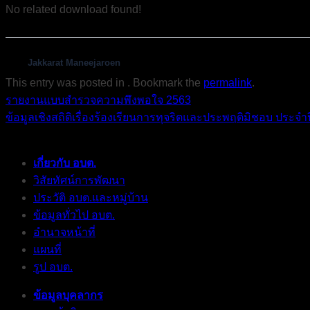
No related download found!
Jakkarat Maneejaroen
This entry was posted in . Bookmark the
permalink
.
รายงานแบบสำรวจความพึงพอใจ 2563
ข้อมูลเชิงสถิติเรื่องร้องเรียนการทุจริตและประพฤติมิชอบ ประจ
เกี่ยวกับ อบต.
วิสัยทัศน์การพัฒนา
ประวัติ อบต.และหมู่บ้าน
ข้อมูลทั่วไป อบต.
อำนาจหน้าที่
แผนที่
รูป อบต.
ข้อมูลบุคลากร