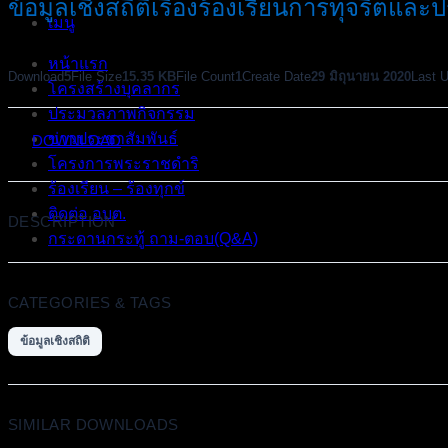
ข้อมูลเชิงสถิติเรื่องร้องเรียนการทุจริตแ
เมนู
หน้าแรก
Download
5
File Size
15.35 KB
File Count
1
Create Date
29 มิถุนายน 2020
Last 
โครงสร้างบุคลากร
ประมวลภาพกิจกรรม
ข่าวประชาสัมพันธ์
DOWNLOAD
โครงการพระราชดำริ
ร้องเรียน – ร้องทุกข์
ติดต่อ อบต.
DESCRIPTION
กระดานกระทู้ ถาม-ตอบ(Q&A)
CATEGORIES & TAGS
ข้อมูลเชิงสถิติ
SIMILAR DOWNLOADS