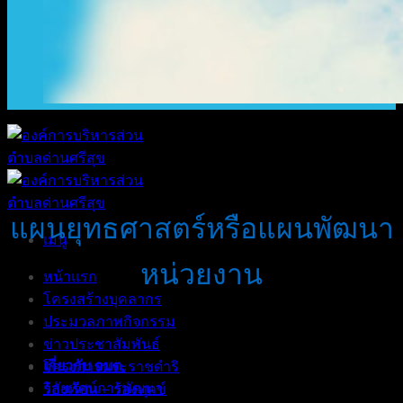
แผนยุทธศาสตร์หรือแผนพัฒนา
เมนู
หน่วยงาน
หน้าแรก
โครงสร้างบุคลากร
ประมวลภาพกิจกรรม
ข่าวประชาสัมพันธ์
เกี่ยวกับ อบต.
โครงการพระราชดำริ
วิสัยทัศน์การพัฒนา
ร้องเรียน – ร้องทุกข์