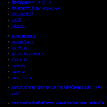
ประวัติ อบต.และหมู่บ้าน
ติดต่อ อบต.
ข้อมูลทั่วไป อบต.
กระดานกระทู้ ถาม-ตอบ(Q&A)
อำนาจหน้าที่
แผนที่
รูป อบต.
ข้อมูลบุคลากร
คณะผู้บริหาร
สมาชิกสภา
หัวหน้าส่วนราชการ
สำนักปลัด
กองคลัง
กองช่าง
กองการศึกษา
การประเมินคุณธรรมและความโปร่งใสของ อปท. (ITA)
2567
การประเมินประสิทธิภาพขององค์กรปกครองส่วนท้องถิ่น