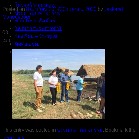
โครงสร้างบุคลากร
Posted on
8 เมษายน 2017
20 เมษายน 2020
by
Jakkarat
ประมวลภาพกิจกรรม
Maneejaroen
ข่าวประชาสัมพันธ์
โครงการพระราชดำริ
08
ร้องเรียน – ร้องทุกข์
เม.ย.
ติดต่อ อบต.
กระดานกระทู้ ถาม-ตอบ(Q&A)
This entry was posted in
ประมวลภาพกิจกรรม
. Bookmark the
permalink
.