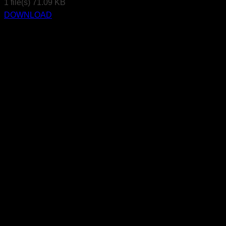
1 file(s)
71.09 KB
DOWNLOAD