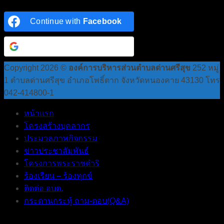
Continue with
Facebook
Continue with
Google
Copyright 2026 ©
องค์การบริหารส่วนตำบลด่านศรีสุข
252 หมู่
1 ตำบลด่านศรีสุข อำเภอโพธิ์ตาก จังหวัดหนองคาย 43130 โทร
042-414800-1
หน้าแรก
โครงสร้างบุคลากร
ประมวลภาพกิจกรรม
ข่าวประชาสัมพันธ์
โครงการพระราชดำริ
ร้องเรียน – ร้องทุกข์
ติดต่อ อบต.
กระดานกระทู้ ถาม-ตอบ(Q&A)