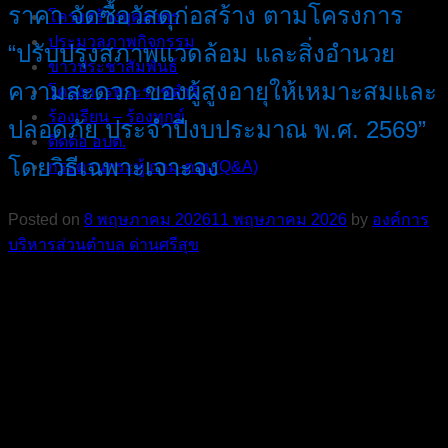
ราคา จัดซื้อวัสดุก่อสร้าง ตามโครงการ
โครงสร้างบุคลากร
ประมวลภาพกิจกรรม
“ปรับปรุงสภาพแวดล้อม และสิ่งอำนวย
ข่าวประชาสัมพันธ์
ความสะดวก ของผู้สูงอายุให้เหมาะสมและ
โครงการพระราชดำริ
ร้องเรียน – ร้องทุกข์
ปลอดภัย ประจำปีงบประมาณ พ.ศ. 2569”
ติดต่อ อบต.
โดยวิธีเฉพาะเจาะจง
กระดานกระทู้ ถาม-ตอบ(Q&A)
Posted on
8 พฤษภาคม 2026
11 พฤษภาคม 2026
by
องค์การ
บริหารส่วนตําบล ด่านศรีสุข