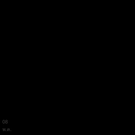
08
พ.ค.