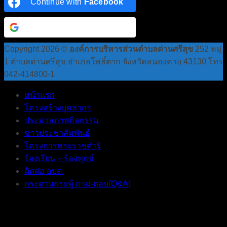
Continue with
Facebook
Continue with
Google
Copyright 2026 ©
องค์การบริหารส่วนตำบลด่านศรีสุข
252 หมู่
1 ตำบลด่านศรีสุข อำเภอโพธิ์ตาก จังหวัดหนองคาย 43130 โทร
042-414800-1
หน้าแรก
โครงสร้างบุคลากร
ประมวลภาพกิจกรรม
ข่าวประชาสัมพันธ์
โครงการพระราชดำริ
ร้องเรียน – ร้องทุกข์
ติดต่อ อบต.
กระดานกระทู้ ถาม-ตอบ(Q&A)