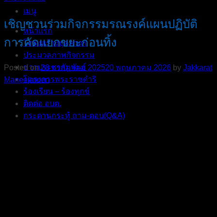
เมนู
เชิญชวนร่วมกิจกรรมรณรงค์แผนปฏิบัติ
หน้าแรก
การคัดแยกขยะก่อนทิ้ง
โครงสร้างบุคลากร
ประมวลภาพกิจกรรม
ข่าวประชาสัมพันธ์
Posted on
28 กรกฎาคม 2025
20 พฤษภาคม 2026
by
Jakkarat
โครงการพระราชดำริ
Maneejaroen
ร้องเรียน – ร้องทุกข์
ติดต่อ อบต.
กระดานกระทู้ ถาม-ตอบ(Q&A)