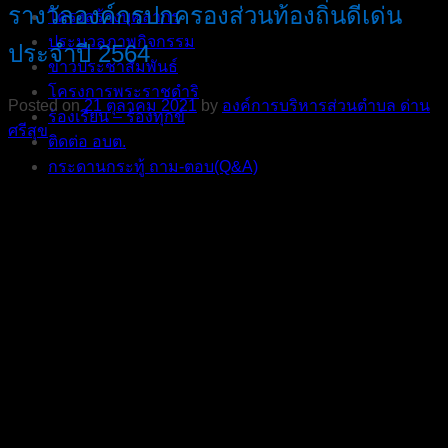
รางวัลองค์กรปกครองส่วนท้องถิ่นดีเด่น
โครงสร้างบุคลากร
ประมวลภาพกิจกรรม
ประจำปี 2564
ข่าวประชาสัมพันธ์
โครงการพระราชดำริ
Posted on
21 ตุลาคม 2021
by
องค์การบริหารส่วนตําบล ด่าน
ร้องเรียน – ร้องทุกข์
ศรีสุข
ติดต่อ อบต.
กระดานกระทู้ ถาม-ตอบ(Q&A)