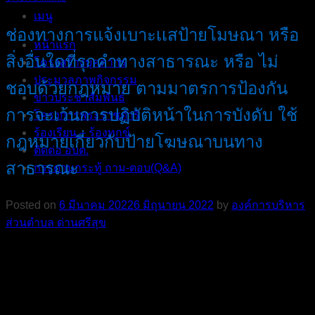
เมนู
ช่องทางการแจ้งเบาะเเสป้ายโมษณา หรือ
หน้าแรก
สิ่งอื่นใดที่รุกคำทางสาธารณะ หรือ ไม่
โครงสร้างบุคลากร
ประมวลภาพกิจกรรม
ชอบด้วยกฎหมาย ตามมาตรการป้องกัน
ข่าวประชาสัมพันธ์
การจะเว้นการปฏิบัติหน้าในการบังดับ ใช้
โครงการพระราชดำริ
ร้องเรียน – ร้องทุกข์
กฎหมายเกี่ยวกับป้ายโฆษณาบนทาง
ติดต่อ อบต.
สาธารณะ
กระดานกระทู้ ถาม-ตอบ(Q&A)
Posted on
6 มีนาคม 2022
6 มิถุนายน 2022
by
องค์การบริหาร
ส่วนตําบล ด่านศรีสุข